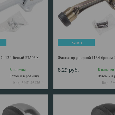
Купить
й L134 белый STARFIX
Фиксатор дверной L134 бронза 
8,29
руб.
В наличии
В наличии
Оптом и в розницу
Оптом и в
SMF-46436-1
SM