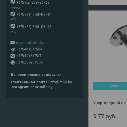
+375 (17) 259-23-39
город
+375 (29) 500-06-91
МТС
+375 (29) 500-06-92
МТС
market@mille.by
+375447877594
+375447877571
+375296757065
электронная почта
info@mille.by
Купить
Instagram.com
mille.by
Упор дверной сто
9,77
руб.