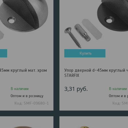
Купить
45мм круглый мат. xром
Упор дверной d-45мм круглый 
STARFIX
3,31
руб.
В наличии
В наличии
Оптом и в розницу
Оптом и в
SMF-09680-1
SM