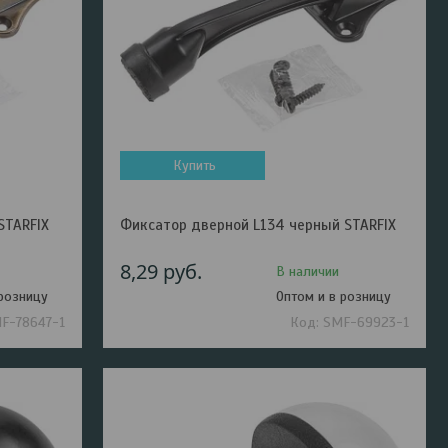
Купить
STARFIX
Фиксатор дверной L134 черный STARFIX
8,29
руб.
В наличии
 розницу
Оптом и в розницу
F-78647-1
SMF-69923-1