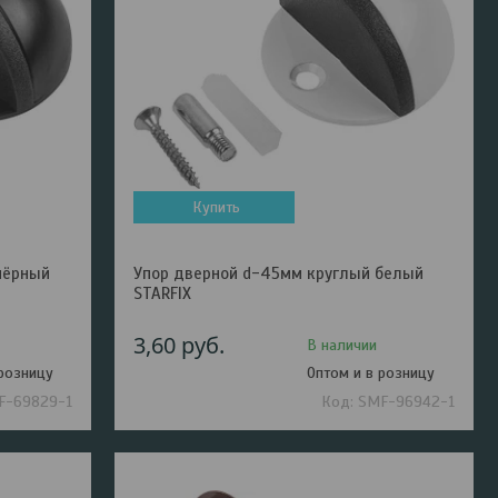
Купить
чёрный
Упор дверной d-45мм круглый белый
STARFIX
3,60
руб.
В наличии
 розницу
Оптом и в розницу
F-69829-1
SMF-96942-1