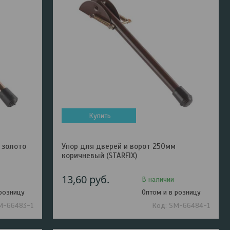
Купить
 золото
Упор для дверей и ворот 250мм
коричневый (STARFIX)
13,60
руб.
В наличии
 розницу
Оптом и в розницу
M-66483-1
SM-66484-1