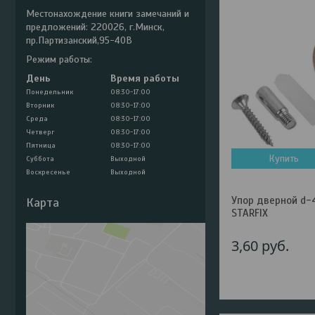
Местонахождение книги замечаний и
предложений: 220026, г.Минск,
пр.Партизанский,95-40В
Режим работы:
День
Время работы
Понедельник
08:30-17:00
Вторник
08:30-17:00
Среда
08:30-17:00
Четверг
08:30-17:00
Пятница
08:30-17:00
Купить
Суббота
Выходной
Воскресенье
Выходной
Упор дверной d-
Карта
STARFIX
3,60
руб.