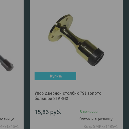
Купить
Упор дверной столбик 791 золото
большой STARFIX
15,86
руб.
В наличии
 розницу
Оптом и в розницу
M-91246-1
SMP-21485-1