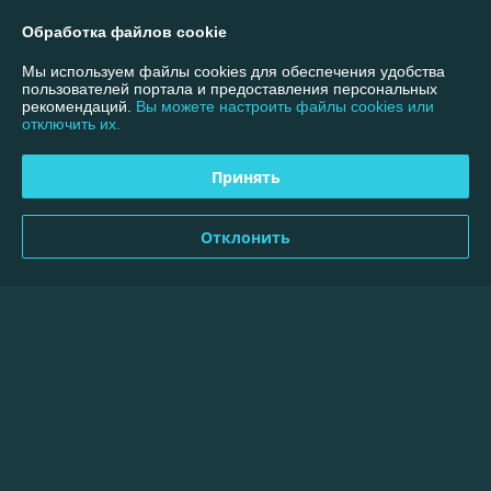
Отлично
Обработка файлов cookie
Мы используем файлы cookies для обеспечения удобства
Сделка подтверждена через корзину
пользователей портала и предоставления персональных
рекомендаций.
Вы можете настроить файлы cookies или
отключить их.
Покупатель
09.09.2024
Очень плохо
Принять
Товар есть в наличии, а продавец "удивляется" как я его заказал, 
Отклонить
ведь товара нет в наличии...

Никому не советую.

А ещё интересен факт,что магазин оказывается, работает только с 
юр.лицами.

А оплату по ЕРИП принимаете тоже от юр.лица?
Сделка подтверждена через корзину
Показать все отзывы