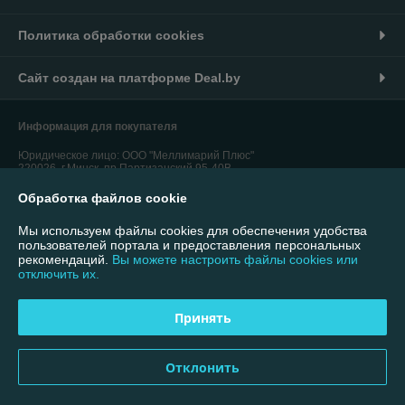
Политика обработки cookies
Сайт создан на платформе Deal.by
Информация для покупателя
Юридическое лицо:
ООО "Меллимарий Плюс"
220026, г.Минск, пр.Партизанский,95-40В
Обработка файлов cookie
Регистрационный номер ЕГР: 192764310
УНП: 192764310
Мы используем файлы cookies для обеспечения удобства
пользователей портала и предоставления персональных
Регистрационный орган: Минский городской исполнительный комитет
рекомендаций.
Вы можете настроить файлы cookies или
отключить их.
Дата регистрации компании: 26.01.2017
Ссылка на свидетельство/лицензию
Принять
Ссылка на свидетельство/лицензию
Отклонить
Местонахождение книги жалоб и предложений: 220026, г.Минск,
пр.Партизанский,95-40В