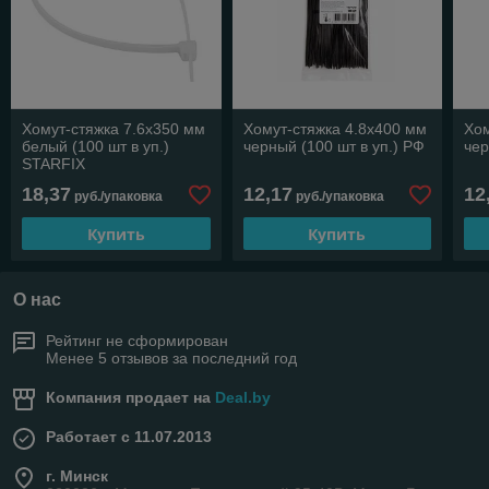
Хомут-стяжка 7.6х350 мм
Хомут-стяжка 4.8х400 мм
Хом
белый (100 шт в уп.)
черный (100 шт в уп.) РФ
чер
STARFIX
18,37
12,17
12
руб./упаковка
руб./упаковка
Купить
Купить
О нас
Рейтинг не сформирован
Менее 5 отзывов за последний год
Компания продает на
Deal.by
Работает с 11.07.2013
г. Минск