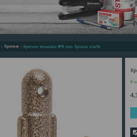
Крепеж
Крючок-вешалка №8 пол. бронза starfix
Кр
В н
4,