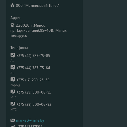
ООО "Меллимарий Плюс"
220026, г.Минск,
пр.Партизанский,95-40В, Минск,
Беларусь
+375 (44) 787-75-85
А1
+375 (44) 787-75-64
А1
+375 (17) 259-23-39
город
+375 (29) 500-06-91
МТС
+375 (29) 500-06-92
МТС
market@mille.by
+375447877594