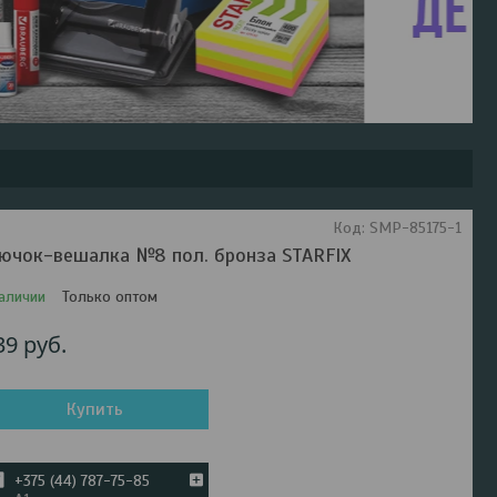
Код:
SMP-85175-1
ючок-вешалка №8 пол. бронза STARFIX
аличии
Только оптом
39
руб.
Купить
+375 (44) 787-75-85