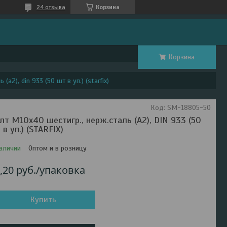
24 отзыва
Корзина
Корзина
а2), din 933 (50 шт в уп.) (starfix)
Код:
SM-18805-50
лт М10х40 шестигр., нерж.сталь (А2), DIN 933 (50
 в уп.) (STARFIX)
аличии
Оптом и в розницу
,20
руб.
/упаковка
Купить