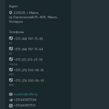
220026, г.Минск,
пр.Партизанский,95-40В, Минск,
Беларусь
+375 (44) 787-75-85
А1
+375 (44) 787-75-64
А1
+375 (17) 259-23-39
город
+375 (29) 500-06-91
МТС
+375 (29) 500-06-92
МТС
market@mille.by
+375447877594
+375447877571