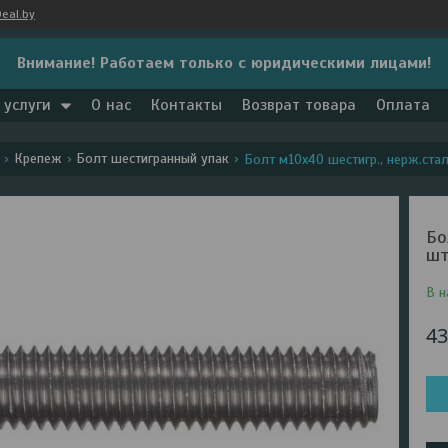
eal.by
Внимание! Работаем только с юридическими лицами!
 услуги
О нас
Контакты
Возврат товара
Оплата
Крепеж
Болт шестигранный упак
Болт м10х40 шестигр., нерж.сталь (
Бо
шт
В н
43