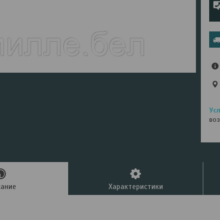
воз
сание
Характеристики