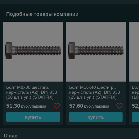
Подобные товары компании
Болт М8х80 шестигр.,
Болт М16х40 шестигр.,
Бол
нерж.сталь (А2), DIN 933
нерж.сталь (А2), DIN 933
нер
(50 шт в уп.) (STARFIX)
(25 шт в уп.) (STARFIX)
(10
51,30
57,60
52
руб./упаковка
руб./упаковка
Купить
Купить
О нас