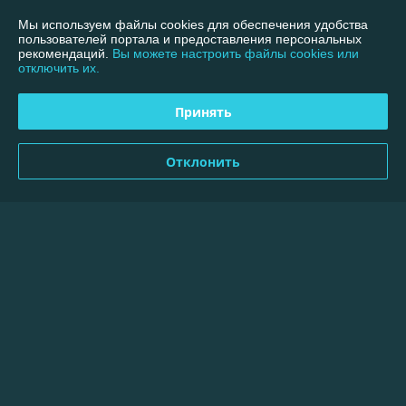
Контакты
Мы используем файлы cookies для обеспечения удобства
пользователей портала и предоставления персональных
рекомендаций.
Вы можете настроить файлы cookies или
Доставка и оплата
отключить их.
График работы
Принять
Полная версия сайта
Отклонить
Политика обработки cookies
Сайт создан на платформе Deal.by
Информация для покупателя
Юридическое лицо:
ООО "Меллимарий Плюс"
220026, г.Минск, пр.Партизанский,95-40В
Регистрационный номер ЕГР: 192764310
УНП: 192764310
Регистрационный орган: Минский городской исполнительный комитет