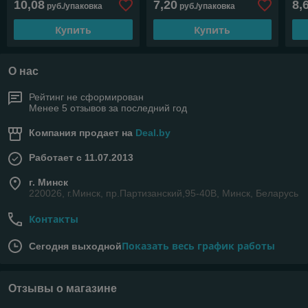
10,08
7,20
8,
руб./упаковка
руб./упаковка
STARFIX
ST
Купить
Купить
О нас
Рейтинг не сформирован
Менее 5 отзывов за последний год
Компания продает на
Deal.by
Работает с 11.07.2013
г. Минск
220026, г.Минск, пр.Партизанский,95-40В, Минск, Беларусь
Контакты
Показать весь график работы
Сегодня выходной
Отзывы о магазине