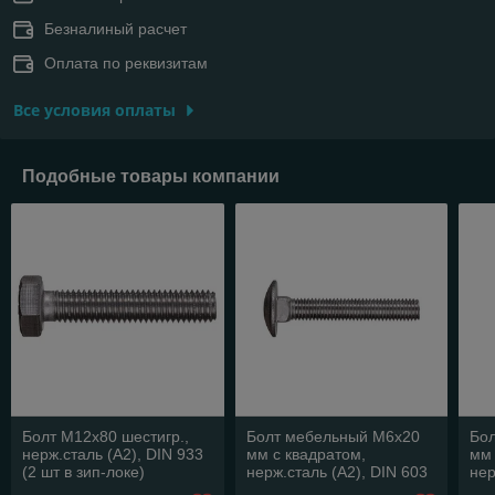
Безналиный расчет
Оплата по реквизитам
Все условия оплаты
Подобные товары компании
Болт М12х80 шестигр.,
Болт мебельный М6х20
Бо
нерж.сталь (А2), DIN 933
мм с квадратом,
мм 
(2 шт в зип-локе)
нерж.сталь (А2), DIN 603
нер
STARFIX
(10 шт в зип-локе)
(10