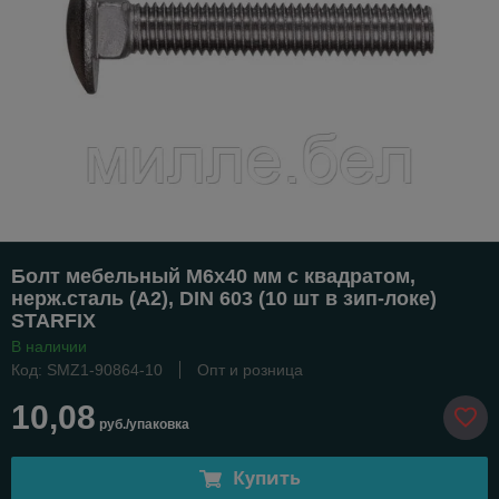
Болт мебельный М6х40 мм с квадратом,
нерж.сталь (А2), DIN 603 (10 шт в зип-локе)
STARFIX
В наличии
Код: SMZ1-90864-10
Опт и розница
10,08
руб./упаковка
Купить