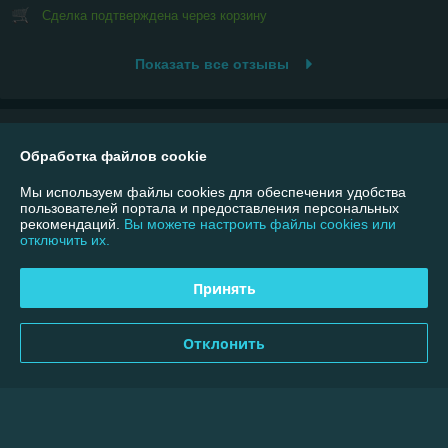
Сделка подтверждена через корзину
Показать все отзывы
О нас
Обработка файлов cookie
Контакты
Мы используем файлы cookies для обеспечения удобства
пользователей портала и предоставления персональных
рекомендаций.
Вы можете настроить файлы cookies или
Доставка и оплата
отключить их.
График работы
Принять
Полная версия сайта
Отклонить
Политика обработки cookies
Сайт создан на платформе Deal.by