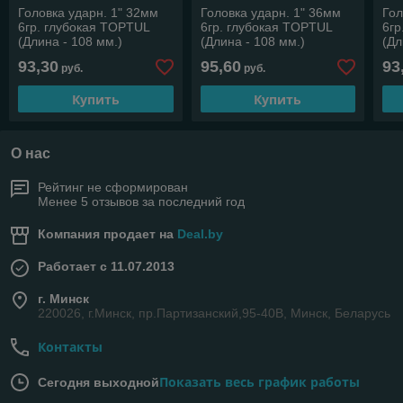
Головка ударн. 1" 32мм
Головка ударн. 1" 36мм
Гол
6гр. глубокая TOPTUL
6гр. глубокая TOPTUL
6гр
(Длина - 108 мм.)
(Длина - 108 мм.)
(Дл
93,30
95,60
93
руб.
руб.
Купить
Купить
О нас
Рейтинг не сформирован
Менее 5 отзывов за последний год
Компания продает на
Deal.by
Работает с 11.07.2013
г. Минск
220026, г.Минск, пр.Партизанский,95-40В, Минск, Беларусь
Контакты
Показать весь график работы
Сегодня выходной