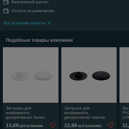
Безналиный расчет
Оплата по реквизитам
Все условия оплаты
Подобные товары компании
Заглушка для
Заглушка для
Заг
конфирмата,
конфирмата,
PH2
декоративная белая
декоративная черная
(10
(1000 шт в пакете)
(1000 шт в пакете)
ST
13,69
12,66
11
руб./упаковка
руб./упаковка
STARFIX
STARFIX