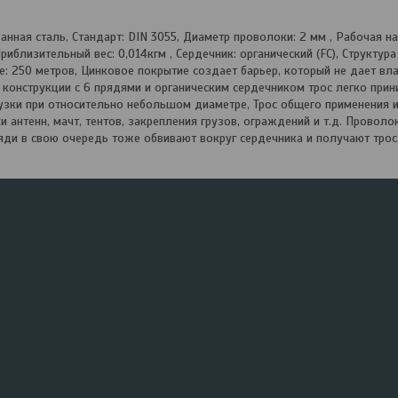
нная сталь, Стандарт: DIN 3055, Диаметр проволоки: 2 мм , Рабочая на
 Приблизительный вес: 0,014кгм , Сердечник: органический (FC), Структура
те: 250 метров, Цинковое покрытие создает барьер, который не дает вл
 конструкции с 6 прядями и органическим сердечником трос легко пр
узки при относительно небольшом диаметре, Трос общего применения и
и антенн, мачт, тентов, закрепления грузов, ограждений и т.д. Провол
яди в свою очередь тоже обвивают вокруг сердечника и получают трос