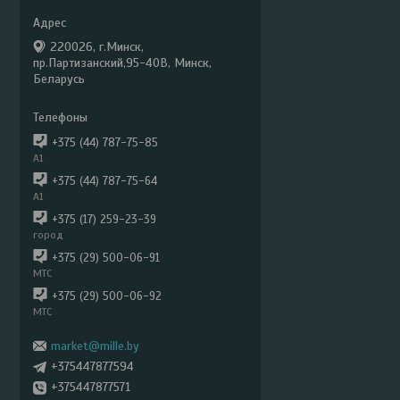
220026, г.Минск,
пр.Партизанский,95-40В, Минск,
Беларусь
+375 (44) 787-75-85
А1
+375 (44) 787-75-64
А1
+375 (17) 259-23-39
город
+375 (29) 500-06-91
МТС
+375 (29) 500-06-92
МТС
market@mille.by
+375447877594
+375447877571