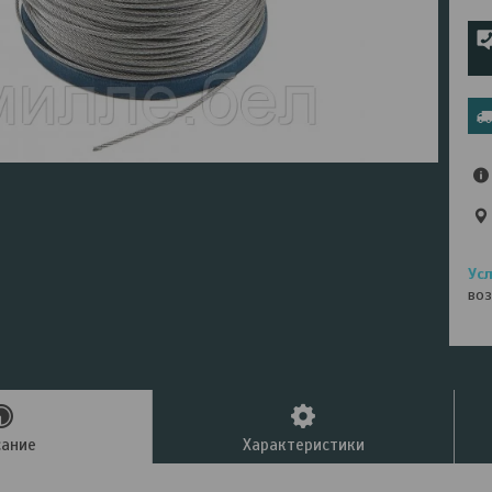
воз
сание
Характеристики