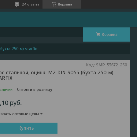
24 отзыва
Корзина
Корзина
бухта 250 м) starfix
Код:
SMP-53672-250
ос стальной, оцинк. М2 DIN 3055 (бухта 250 м)
ARFIX
аличии
Оптом и в розницу
,10
руб.
азать оптовые цены
Купить