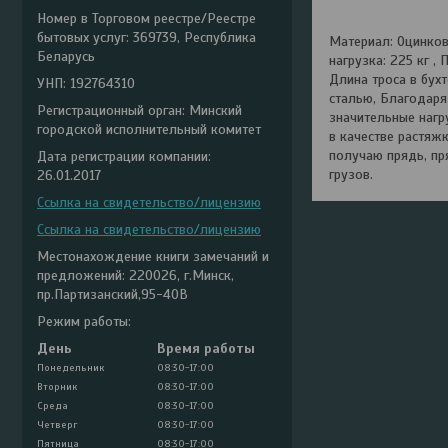
Номер в Торговом реестре/Реестре
бытовых услуг: 369739, Республика
Материал: Оцинкова
Беларусь
нагрузка: 225 кг ,
Длина троса в бух
УНП: 192764310
сталью, Благодаря
Регистрационный орган: Минский
значительные нагр
городской исполнительный комитет
в качестве растяжк
получаю прядь, пр
Дата регистрации компании:
грузов.
26.01.2017
Ссылка на свидетельство/лицензию
Ссылка на свидетельство/лицензию
Местонахождение книги замечаний и
предложений: 220026, г.Минск,
пр.Партизанский,95-40В
Режим работы:
День
Время работы
Понедельник
08:30-17:00
Вторник
08:30-17:00
Среда
08:30-17:00
Четверг
08:30-17:00
Пятница
08:30-17:00