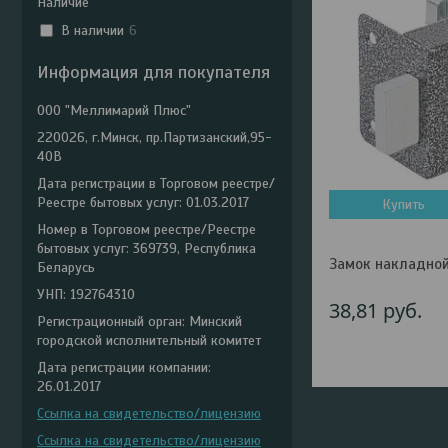
Наличие
В наличии
6
Информация для покупателя
ООО "Меллимарий Плюс"
220026, г.Минск, пр.Партизанский,95-
40В
Дата регистрации в Торговом реестре/
Реестре бытовых услуг: 01.03.2017
Купить
Номер в Торговом реестре/Реестре
бытовых услуг: 369739, Республика
Замок накладной 
Беларусь
УНП: 192764310
38,81
руб.
Регистрационный орган: Минский
городской исполнительный комитет
Дата регистрации компании:
26.01.2017
Ссылка на свидетельство/лицензию
Ссылка на свидетельство/лицензию