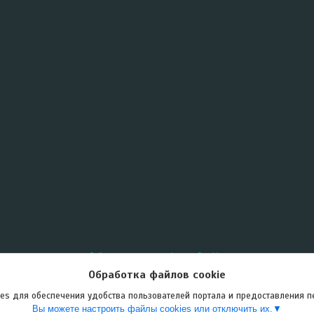
Сайт создан на платформе Deal.by
Политика обработки файлов cookies
Обработка файлов cookie
ООО "Меллимарий Плюс" |
Пожаловаться на контент
Select Language
▼
es для обеспечения удобства пользователей портала и предоставления 
Вы можете настроить файлы cookies или отключить их.