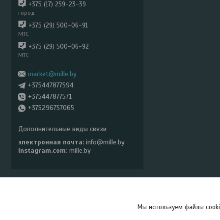
+375 (17) 259-23-39
город
+375 (29) 500-06-91
МТС
+375 (29) 500-06-92
МТС
market@mille.by
+375447877594
+375447877571
+375296757065
электронная почта
info@mille.by
Instagram.com
mille.by
Мы используем файлы cooki