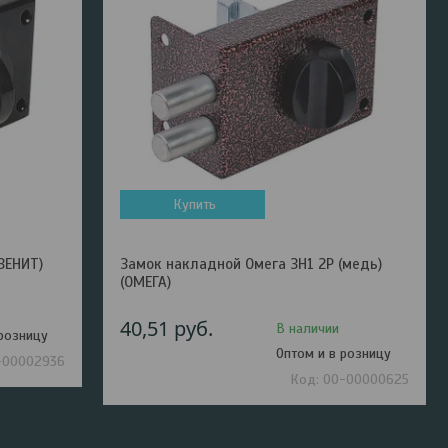
Купить
ЗЕНИТ)
Замок накладной Омега ЗН1 2Р (медь)
(ОМЕГА)
40,51
руб.
В наличии
 розницу
Оптом и в розницу
-00002936
00-00000625