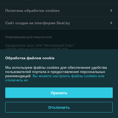
Политика обработки cookies
Сайт создан на платформе Deal.by
Информация для покупателя
Юридическое лицо:
ООО "Меллимарий Плюс"
220026, г.Минск, пр.Партизанский,95-40В
Регистрационный номер ЕГР: 192764310
Обработка файлов cookie
УНП: 192764310
Мы используем файлы cookies для обеспечения удобства
пользователей портала и предоставления персональных
Регистрационный орган: Минский городской исполнительный комитет
рекомендаций.
Вы можете настроить файлы cookies или
отключить их.
Дата регистрации компании: 26.01.2017
Ссылка на свидетельство/лицензию
Принять
Ссылка на свидетельство/лицензию
Отклонить
Местонахождение книги жалоб и предложений: 220026, г.Минск,
пр.Партизанский,95-40В