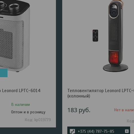
 Leonord LPTC-6014
Тепловентилятор Leonord LPTC
(колонный)
В наличии
183
руб.
Нет в нали
Оптом и в розницу
kp019779
+375 (44) 787-75-85