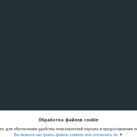
Сайт создан на платформе Deal.by
Политика обработки файлов cookies
Обработка файлов cookie
ООО "Меллимарий Плюс" |
Пожаловаться на контент
Select Language
▼
es для обеспечения удобства пользователей портала и предоставления 
Вы можете настроить файлы cookies или отключить их.