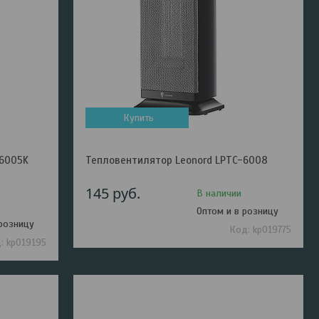
Купить
-6005K
Тепловентилятор Leonord LPTC-6008
145
руб.
В наличии
Оптом и в розницу
 розницу
kp019775
kp019195