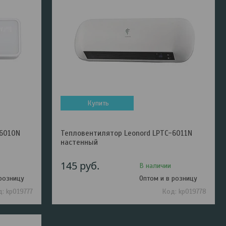
Купить
-6010N
Тепловентилятор Leonord LPTC-6011N
настенный
145
руб.
В наличии
 розницу
Оптом и в розницу
kp019777
kp019778