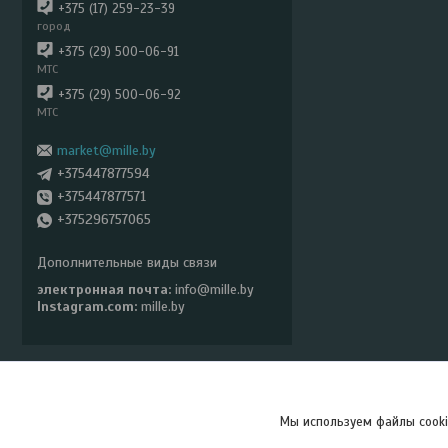
+375 (17) 259-23-39
город
+375 (29) 500-06-91
МТС
+375 (29) 500-06-92
МТС
market@mille.by
+375447877594
+375447877571
+375296757065
электронная почта
info@mille.by
Instagram.com
mille.by
Мы используем файлы cooki