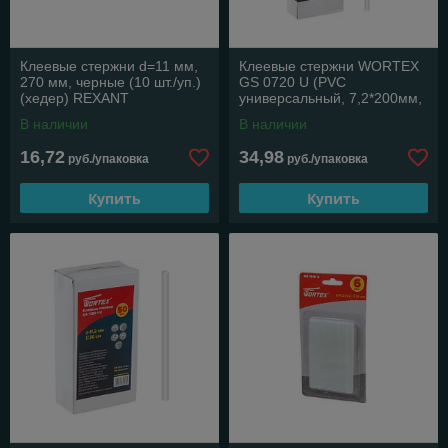
Клеевые стержни d=11 мм,
Клеевые стержни WORTEX
270 мм, черные (10 шт./уп.)
GS 0720 U (PVC
(хедер) REXANT
универсальный, 7,2*200мм,
50шт, коробка) (PVC
В наличии
В наличии
универсальный)
16,72
34,98
руб./упаковка
руб./упаковка
Купить
Купить