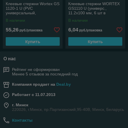
Клеевые стержни Wortex GS
Клеевые стержни WORTEX
1120-1 U (PVC
GS1110 U (универс.,
универсальный,
11.2х100 мм, 6 шт в
11,2*200мм, 50шт, коробка)
блистере) (PVC
В наличии
В наличии
(PVC универсальный)
универсальный, 11,2х100
мм, 6
55,26
6,04
руб./упаковка
руб./упаковка
Купить
Купить
О нас
Рейтинг не сформирован
Менее 5 отзывов за последний год
Компания продает на
Deal.by
Работает с 11.07.2013
г. Минск
220026, г.Минск, пр.Партизанский,95-40В, Минск, Беларусь
Контакты