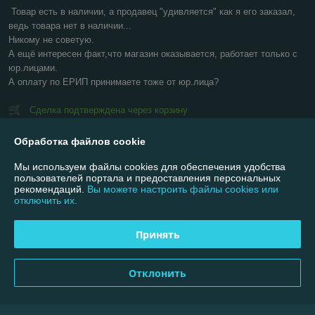
Товар есть в наличии, а продавец "удивляется" как я его заказал, 
ведь товара нет в наличии...

Никому не советую.

А ещё интересен факт,что магазин оказывается, работает только с 
юр.лицами.

А оплату по ЕРИП принимаете тоже от юр.лица?
Сделка подтверждена через корзину
Обработка файлов cookie
Показать все отзывы
Мы используем файлы cookies для обеспечения удобства
пользователей портала и предоставления персональных
рекомендаций.
Вы можете настроить файлы cookies или
О нас
отключить их.
Контакты
Принять
Доставка и оплата
Отклонить
График работы