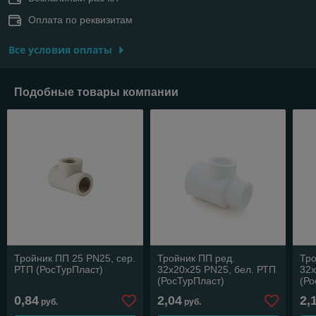
Оплата по реквизитам
Все условия оплаты
Подобные товары компании
Тройник ПП 25 PN25, сер.
Тройник ПП ред.
Тро
РТП (РосТурПласт)
32х20х25 PN25, бел. РТП
32х
(РосТурПласт)
(Ро
0,84
2,04
2,
руб.
руб.