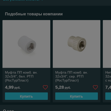
Подобные товары компании
Муфта ПП комб. вн.
Муфта ПП комб. вн.
Нип
32х3/4", бел. РТП
32х3/4", сер. РТП
32х
(РосТурПласт)
(РосТурПласт)
с н
(Ро
4,99
5,28
7,
руб.
руб.
Купить
Купить