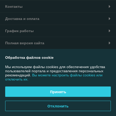
Контакты
Доставка и оплата
График работы
Полная версия сайта
Политика обработки cookies
Обработка файлов cookie
Мы используем файлы cookies для обеспечения удобства
Сайт создан на платформе Deal.by
пользователей портала и предоставления персональных
рекомендаций.
Вы можете настроить файлы cookies или
отключить их.
Информация для покупателя
Юридическое лицо:
ООО "Меллимарий Плюс"
Принять
220026, г.Минск, пр.Партизанский,95-40В
Регистрационный номер ЕГР: 192764310
Отклонить
УНП: 192764310