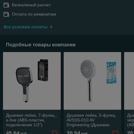
Безналиный расчет
Оплата по реквизитам
Все условия оплаты
Подобные товары компании
Душевая лейка, 7-функц.,
Душевая лейка, 5-функц.
Душ
a-five (ABS-пластик,
AVSSS-010 AV
чер
подключение 1/2")
Engineering (Душевая
(AB
лейка с функцией скраб-
под
45,64
20,54
20
руб.
руб.