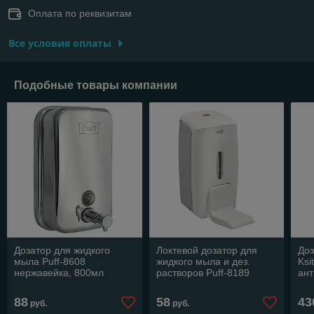
Оплата по реквизитам
Все условия оплаты
Подобные товары компании
Дозатор для жидкого
Локтевой дозатор для
Доз
мыла Puff-8608
жидкого мыла и дез.
Ksi
нержавейка, 800мл
растворов Puff-8189
ант
(глянец)
(800мл)
мл
88
58
43
руб.
руб.