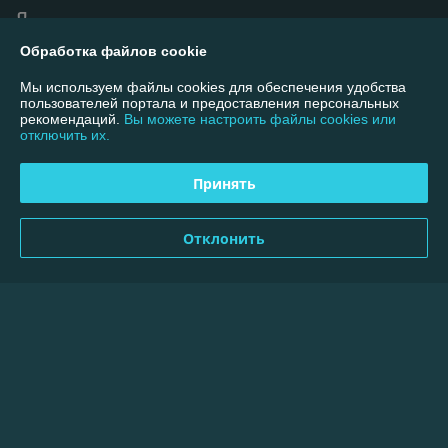
Покупатель
10.02.2025
Обработка файлов cookie
Отлично
Мы используем файлы cookies для обеспечения удобства
Сделка подтверждена через корзину
пользователей портала и предоставления персональных
рекомендаций.
Вы можете настроить файлы cookies или
отключить их.
Покупатель
09.09.2024
Принять
Очень плохо
Товар есть в наличии, а продавец "удивляется" как я его заказал, 
Отклонить
ведь товара нет в наличии...

Никому не советую.

А ещё интересен факт,что магазин оказывается, работает только с 
юр.лицами.

А оплату по ЕРИП принимаете тоже от юр.лица?
Сделка подтверждена через корзину
Показать все отзывы