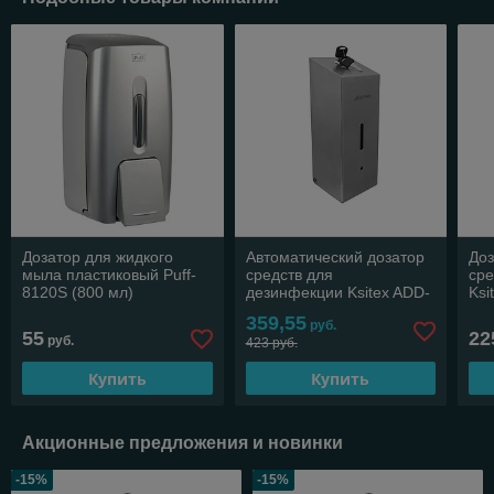
Дозатор для жидкого
Автоматический дозатор
Доз
мыла пластиковый Puff-
средств для
сре
8120S (800 мл)
дезинфекции Ksitex ADD-
Ksi
800M (800мл) матовый
мл
359,55
руб.
55
22
руб.
423 руб.
Купить
Купить
Акционные предложения и новинки
-15%
-15%