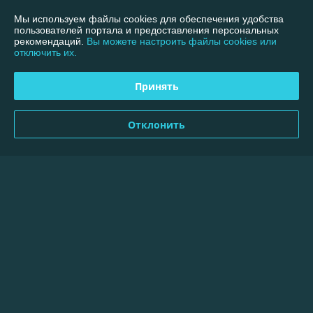
Работает с 11.07.2013
Мы используем файлы cookies для обеспечения удобства
пользователей портала и предоставления персональных
рекомендаций.
Вы можете настроить файлы cookies или
г. Минск
отключить их.
220026, г.Минск, пр.Партизанский,95-40В, Минск, Беларусь
Контакты
Принять
Показать весь график работы
Сегодня выходной
Отклонить
Отзывы о магазине
24 отзывов за всё время
Покупатель
10.02.2025
Отлично
Сделка подтверждена через корзину
Покупатель
09.09.2024