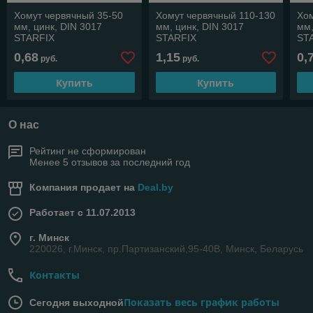
Хомут червячный 35-50
Хомут червячный 110-130
Хом
мм, цинк, DIN 3017
мм, цинк, DIN 3017
мм,
STARFIX
STARFIX
ST
0,68
1,15
0,
руб.
руб.
Купить
Купить
О нас
Рейтинг не сформирован
Менее 5 отзывов за последний год
Компания продает на
Deal.by
Работает с 11.07.2013
г. Минск
220026, г.Минск, пр.Партизанский,95-40В, Минск, Беларусь
Контакты
Показать весь график работы
Сегодня выходной