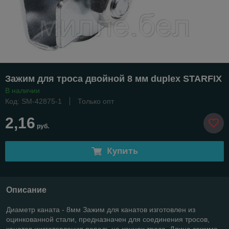
Зажим для троса двойной 8 мм duplex STARFIX
В наличии
Код: SM-42875-1
Только опт
2,16
руб.
Купить
Описание
Диаметр каната - 8мм Зажим для канатов изготовлен из
оцинкованной стали, предназначен для соединения тросов,
канатов иизготовления перель на концах троса. Длина зажима -