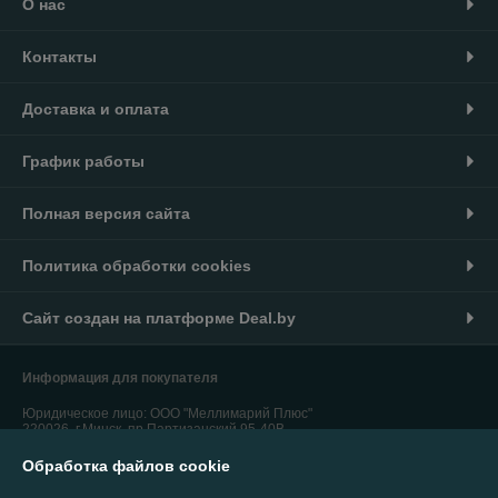
О нас
Контакты
Доставка и оплата
График работы
Полная версия сайта
Политика обработки cookies
Сайт создан на платформе Deal.by
Информация для покупателя
Юридическое лицо:
ООО "Меллимарий Плюс"
220026, г.Минск, пр.Партизанский,95-40В
Обработка файлов cookie
Регистрационный номер ЕГР: 192764310