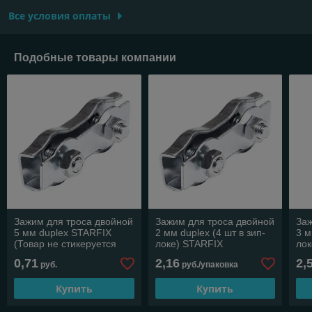
Все условия оплаты
Подобные товары компании
Зажим для троса двойной
Зажим для троса двойной
Заж
5 мм duplex STARFIX
2 мм duplex (4 шт в зип-
3 м
(Товар не стикеруется
локе) STARFIX
лок
для розничной торговли)
0,71
2,16
2,
руб.
руб./упаковка
Купить
Купить