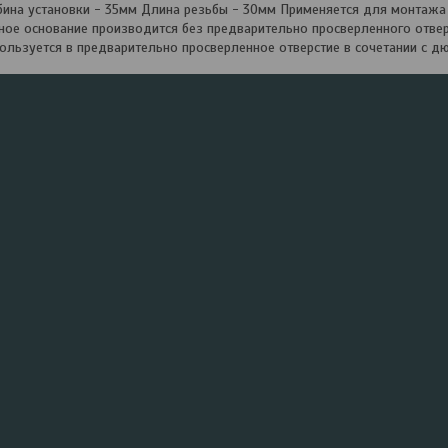
ина установки - 35мм Длина резьбы - 30мм Применяется для монтажа ра
ое основание производится без предварительно просверленного отвер
ользуется в предварительно просверленное отверстие в сочетании с д