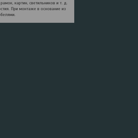
мок, картин, светильников и т. д.
стия. При монтаже в основание из
юбелями.