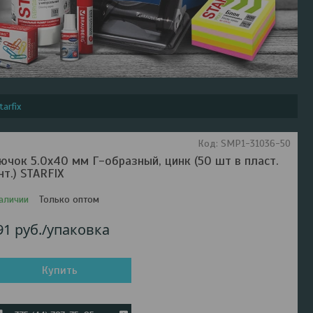
arfix
Код:
SMP1-31036-50
ючок 5.0х40 мм Г-образный, цинк (50 шт в пласт.
нт.) STARFIX
аличии
Только оптом
91
руб.
/упаковка
Купить