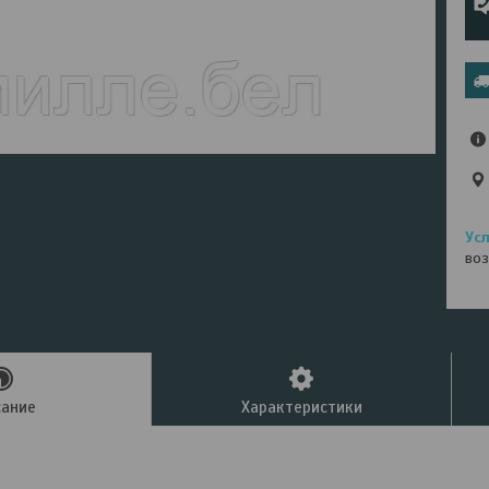
воз
сание
Характеристики