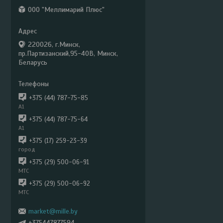
ООО "Меллимарий Плюс"
220026, г.Минск,
пр.Партизанский,95-40В, Минск,
Беларусь
+375 (44) 787-75-85
А1
+375 (44) 787-75-64
А1
+375 (17) 259-23-39
город
+375 (29) 500-06-91
МТС
+375 (29) 500-06-92
МТС
market@mille.by
+375447877594