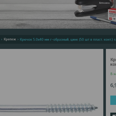
Крепеж
Крючок 5.0х40 мм г-образный, цинк (50 шт в пласт. конт.) st
Кр
ко
В н
6,