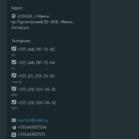
220026, г.Минск,
пр.Партизанский,95-40В, Минск,
Беларусь
+375 (44) 787-75-85
А1
+375 (44) 787-75-64
А1
+375 (17) 259-23-39
город
+375 (29) 500-06-91
МТС
+375 (29) 500-06-92
МТС
market@mille.by
+375447877594
+375447877571