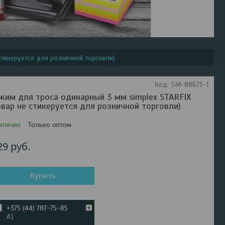
 стикеруется для розничной торговли)
Код:
SM-88671-1
жим для троса одинарный 3 мм simplex STARFIX
овар не стикеруется для розничной торговли)
аличии
Только оптом
29
руб.
Купить
+375 (44) 787-75-85
А1