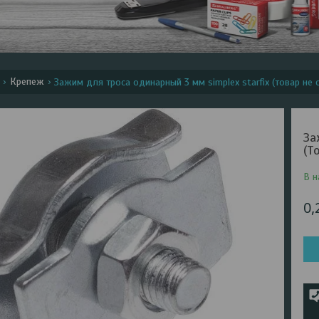
Крепеж
Зажим для троса одинарный 3 мм simplex starfix (товар не
За
(Т
В н
0,