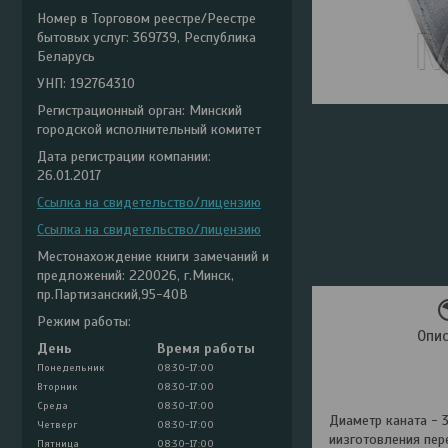
Номер в Торговом реестре/Реестре
бытовых услуг: 369739, Республика
Беларусь
УНП: 192764310
Регистрационный орган: Минский
городской исполнительный комитет
Дата регистрации компании:
26.01.2017
Ссылка на свидетельство/лицензию
Ссылка на свидетельство/лицензию
Местонахождение книги замечаний и
предложений: 220026, г.Минск,
пр.Партизанский,95-40В
Режим работы:
Опи
День
Время работы
Понедельник
08:30-17:00
Вторник
08:30-17:00
Среда
08:30-17:00
Диаметр каната - 
Четверг
08:30-17:00
иизготовления пер
Пятница
08:30-17:00