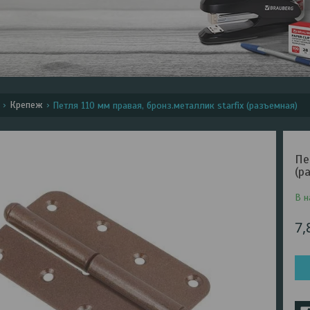
Крепеж
Петля 110 мм правая, бронз.металлик starfix (разъемная)
Пе
(р
В н
7,