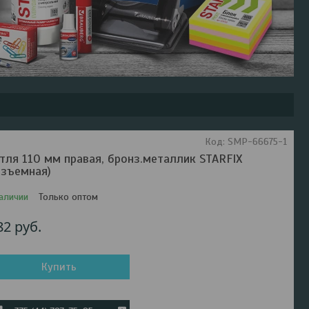
Код:
SMP-66675-1
тля 110 мм правая, бронз.металлик STARFIX
азъемная)
аличии
Только оптом
82
руб.
Купить