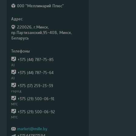
ООО "Меллимарий Плюс"
220026, г.Минск,
пр.Партизанский,95-40В, Минск,
Беларусь
+375 (44) 787-75-85
А1
+375 (44) 787-75-64
А1
+375 (17) 259-23-39
город
+375 (29) 500-06-91
МТС
+375 (29) 500-06-92
МТС
market@mille.by
+375447877594