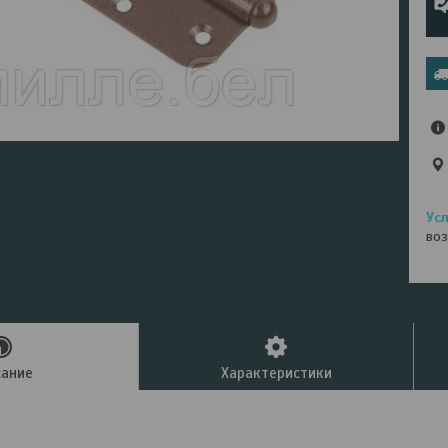
воз
сание
Характеристики