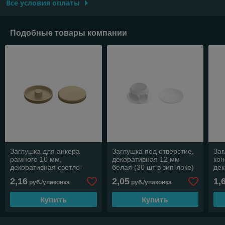
Все условия оплаты
Подобные товары компании
Заглушка для анкера
Заглушка под отверстие,
Заг
рамного 10 мм,
декоративная 12 мм
ко
декоративная светло-
белая (30 шт в зип-локе)
дек
бежевая (50 шт в зип-
STARFIX
шт 
2,16
2,05
1,
руб./упаковка
руб./упаковка
локе) STARFIX
Купить
Купить