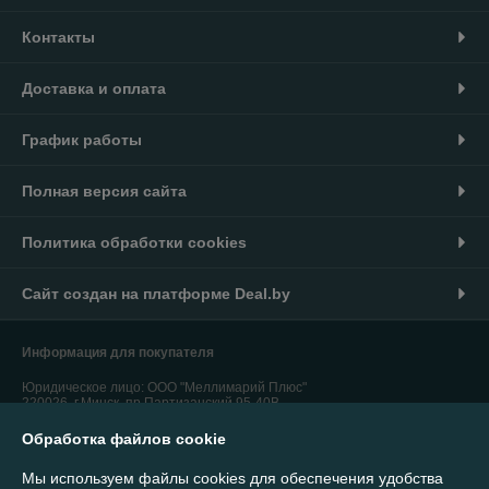
Контакты
Доставка и оплата
График работы
Полная версия сайта
Политика обработки cookies
Сайт создан на платформе Deal.by
Информация для покупателя
Юридическое лицо:
ООО "Меллимарий Плюс"
220026, г.Минск, пр.Партизанский,95-40В
Обработка файлов cookie
Регистрационный номер ЕГР: 192764310
УНП: 192764310
Мы используем файлы cookies для обеспечения удобства