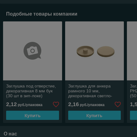
Подобные товары компании
Заглушка под отверстие,
Заглушка для анкера
Заг
декоративная 8 мм бук
рамного 10 мм,
PH2
(30 шт в зип-локе)
декоративная светло-
(50
STARFIX
бежевая (50 шт в зип-
ST
2,12
2,16
1,
руб./упаковка
руб./упаковка
локе) STARFIX
Купить
Купить
О нас