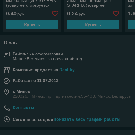
мм, белый цинк STARFIX
38х34 мм, белый цинк
мм,
(товар не стикеруется
STARFIX (товар не
зип
для розничной торговли)
стикеруется для
0,40
0,24
1,
руб.
руб.
розничной торговли)
Купить
Купить
О нас
Рейтинг не сформирован
Менее 5 отзывов за последний год
Компания продает на
Deal.by
Работает с 11.07.2013
г. Минск
220026, г.Минск, пр.Партизанский,95-40В, Минск, Беларусь
Контакты
Показать весь график работы
Сегодня выходной