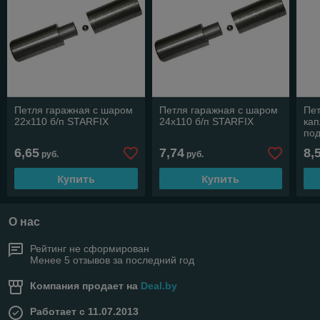
Петля гаражная с шаром
Петля гаражная с шаром
Пет
22х110 б/п STARFIX
24х110 б/п STARFIX
кап
под
ST
6,65
7,74
8,
руб.
руб.
Купить
Купить
О нас
Рейтинг не сформирован
Менее 5 отзывов за последний год
Компания продает на
Deal.by
Работает с 11.07.2013