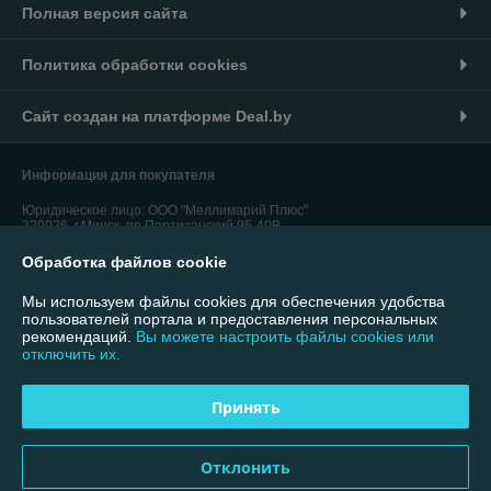
Полная версия сайта
Политика обработки cookies
Сайт создан на платформе Deal.by
Информация для покупателя
Юридическое лицо:
ООО "Меллимарий Плюс"
220026, г.Минск, пр.Партизанский,95-40В
Обработка файлов cookie
Регистрационный номер ЕГР: 192764310
УНП: 192764310
Мы используем файлы cookies для обеспечения удобства
пользователей портала и предоставления персональных
Регистрационный орган: Минский городской исполнительный комитет
рекомендаций.
Вы можете настроить файлы cookies или
отключить их.
Дата регистрации компании: 26.01.2017
Ссылка на свидетельство/лицензию
Принять
Ссылка на свидетельство/лицензию
Отклонить
Местонахождение книги жалоб и предложений: 220026, г.Минск,
пр.Партизанский,95-40В