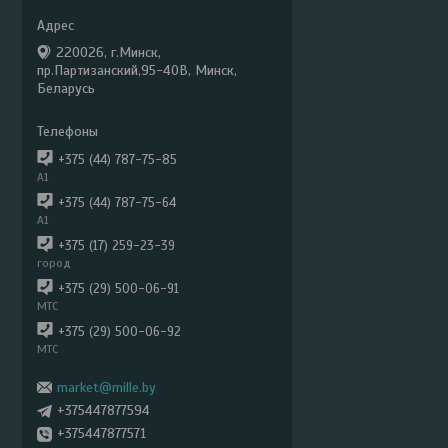
220026, г.Минск,
пр.Партизанский,95-40В, Минск,
Беларусь
+375 (44) 787-75-85
А1
+375 (44) 787-75-64
А1
+375 (17) 259-23-39
город
+375 (29) 500-06-91
МТС
+375 (29) 500-06-92
МТС
market@mille.by
+375447877594
+375447877571