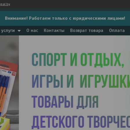
eal.by
Внимание! Работаем только с юридическими лицами!
 услуги
О нас
Контакты
Возврат товара
Оплата