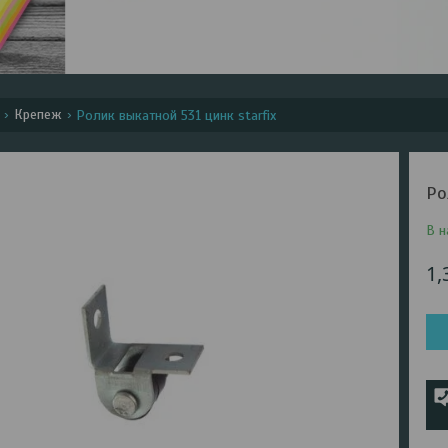
Крепеж
Ролик выкатной 531 цинк starfix
Ро
В н
1,