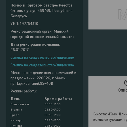
Номер в Торговом реестре/Реестре
бытовых услуг: 369739, Республика
Беларусь
УНП: 192764310
Регистрационный орган: Минский
городской исполнительный комитет
Дата регистрации компании:
26.01.2017
Ссылка на свидетельство/лицензию
Ссылка на свидетельство/лицензию
Местонахождение книги замечаний и
предложений: 220026, г.Минск,
пр.Партизанский,95-40В
Опи
Режим работы:
День
Время работы
Понедельник
08:30-17:00
Вторник
08:30-17:00
Высота: 43мм Дли
Среда
08:30-17:00
комплектующим, гр
Четверг
08:30-17:00
Пятница
08:30-17:00