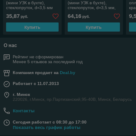
(мини УЗК в бухте),
(мини УЗК в бухте),
опл
стеклопруток, d=3,5 мм
стеклопруток, d=3,5 мм,
кра
10 м красная (REXANT)
30 м REXANT
RE
35,87
64,16
9,
руб.
руб.
Купить
Купить
О нас
Рейтинг не сформирован
Менее 5 отзывов за последний год
Компания продает на
Deal.by
Работает с 11.07.2013
г. Минск
220026, г.Минск, пр.Партизанский,95-40В, Минск, Беларусь
Контакты
Сегодня работает с 08:30 до 17:00
Показать весь график работы