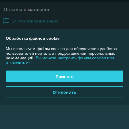
Отзывы о магазине
24 отзывов за всё время
Покупатель
10.02.2025
Обработка файлов cookie
Отлично
Мы используем файлы cookies для обеспечения удобства
пользователей портала и предоставления персональных
Сделка подтверждена через корзину
рекомендаций.
Вы можете настроить файлы cookies или
отключить их.
Покупатель
09.09.2024
Принять
Очень плохо
Отклонить
Товар есть в наличии, а продавец "удивляется" как я его заказал, 
ведь товара нет в наличии...

Никому не советую.

А ещё интересен факт,что магазин оказывается, работает только с 
юр.лицами.

А оплату по ЕРИП принимаете тоже от юр.лица?