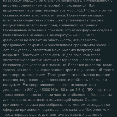
из высокоуглеродистой стальной проволоки (латунированной с
высоким содержанием углерода) и покрывается ПВХ,
выдерживая перепады температуры –60...+110 °С при этом не
сказываются на эластичности троса. Применяемые марки
пластиката существенно повышают устойчивость тросов к
воздействию агрессивных сред, солнечного излучения.
Проведенные испытания показали, что атмосферные осадки и
климатические изменения температуры –40...+ 50 °С
фактически не влияют на эластичность, истираемость,
прозрачность покрытия и обеспечивают срок службы более 25
лет, при условии отсутствия механических повреждений
покрытия. Пластикат, используемый для покрытия троса,
является экологически чистым материалом и абсолютно
безопасен для человека и животных. Является аналогом таких
тросов, как стальной нержавеющий трос и оцинкованный трос с
полимерным покрытием. Трос ценится за неизменно высокое
качество, надежность, долговечность и стойкость к большим
нагрузкам. Его сопротивление на разрыв находится в
диапазоне от 800 до 45000 Н (от 80 кг до 4,5 т). ПВХ покрытие
троса является экологически чистым и абсолютно безопасным
для человека, животных и окружающей среды. Сферы
применения весьма разнообразны и во многом совпадают со
сферами применения оцинкованного каната в ПВХ оплетке и
троса нержавеющего: для монтажа рекламных растяжек,