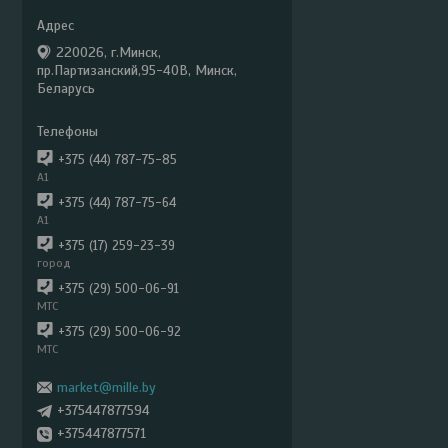
220026, г.Минск,
пр.Партизанский,95-40В, Минск,
Беларусь
+375 (44) 787-75-85
А1
+375 (44) 787-75-64
А1
+375 (17) 259-23-39
город
+375 (29) 500-06-91
МТС
+375 (29) 500-06-92
МТС
market@mille.by
+375447877594
+375447877571