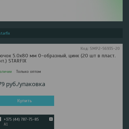
tarfix
Код:
SMP2-56935-20
ючок 5.0х80 мм О-образный, цинк (20 шт в пласт.
нт.) STARFIX
аличии
Только оптом
79
руб.
/упаковка
Купить
+375 (44) 787-75-85
А1