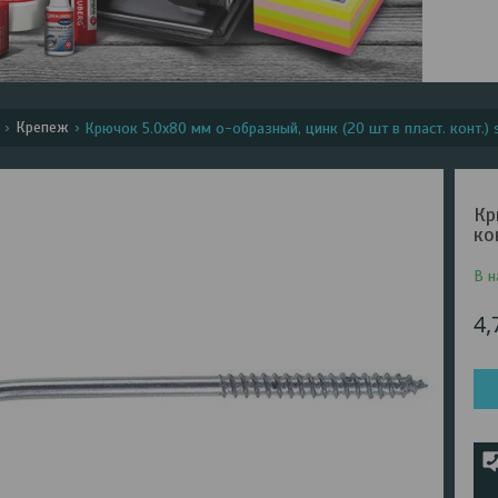
Крепеж
Крючок 5.0х80 мм о-образный, цинк (20 шт в пласт. конт.) s
Кр
ко
В н
4,