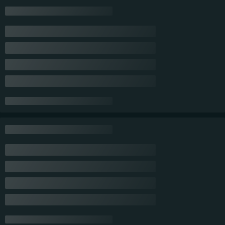
Условия доставки
Доставка осуществляется только по предоплате.
Доставка "Самовывоз"
Бесплатная доставка в пределах г.Минска при сумма
заказа свыше 300 рублей
Транспортная компания (Доставка в пределах Республики
Беларусь)
Платная доставка в пределах г.Минска при сумме заказа
менее 300 рублей.
Все условия доставки
Условия оплаты
Оплата через ЕРИП
Безналиный расчет
Оплата по реквизитам