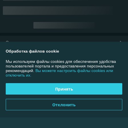
О нас
Контакты
Доставка и оплата
График работы
Обработка файлов cookie
Полная версия сайта
Мы используем файлы cookies для обеспечения удобства
пользователей портала и предоставления персональных
Политика обработки cookies
рекомендаций.
Вы можете настроить файлы cookies или
отключить их.
Сайт создан на платформе Deal.by
Принять
Информация для покупателя
Отклонить
Юридическое лицо:
ООО "Меллимарий Плюс"
220026, г.Минск, пр.Партизанский,95-40В
Регистрационный номер ЕГР: 192764310