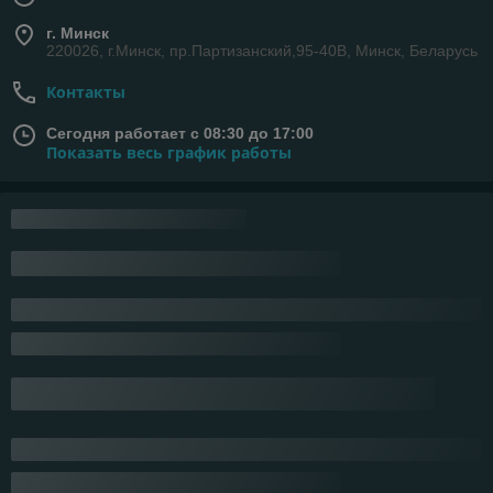
Отлично
Сделка подтверждена через корзину
Покупатель
09.09.2024
Очень плохо
Товар есть в наличии, а продавец "удивляется" как я его заказал, 
ведь товара нет в наличии...

Никому не советую.

А ещё интересен факт,что магазин оказывается, работает только с 
юр.лицами.

А оплату по ЕРИП принимаете тоже от юр.лица?
Сделка подтверждена через корзину
Показать все отзывы