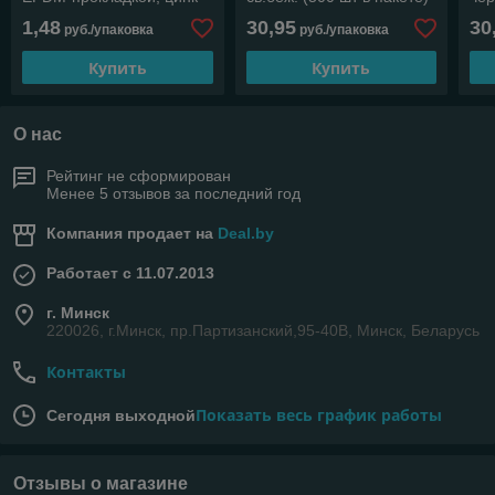
(10 шт в зип-локе)
(STARFIX)
(ST
1,48
30,95
30
руб./упаковка
руб./упаковка
STARFIX
Купить
Купить
О нас
Рейтинг не сформирован
Менее 5 отзывов за последний год
Компания продает на
Deal.by
Работает с 11.07.2013
г. Минск
220026, г.Минск, пр.Партизанский,95-40В, Минск, Беларусь
Контакты
Показать весь график работы
Сегодня выходной
Отзывы о магазине