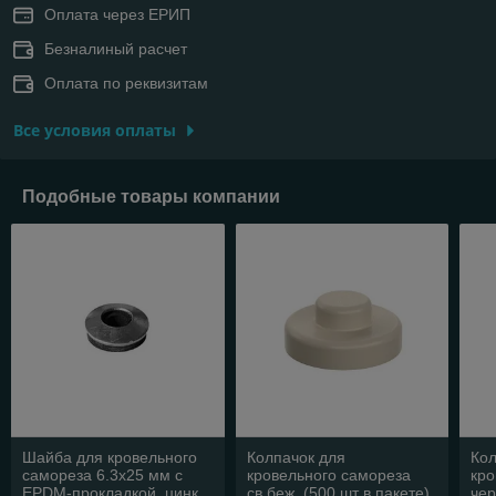
Оплата через ЕРИП
Безналиный расчет
Оплата по реквизитам
Все условия оплаты
Подобные товары компании
Шайба для кровельного
Колпачок для
Кол
самореза 6.3х25 мм c
кровельного самореза
кро
EPDM-прокладкой, цинк
св.беж. (500 шт в пакете)
чер