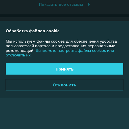
Показать все отзывы
О нас
Обработка файлов cookie
Контакты
Мы используем файлы cookies для обеспечения удобства
пользователей портала и предоставления персональных
рекомендаций.
Вы можете настроить файлы cookies или
Доставка и оплата
отключить их.
График работы
Принять
Полная версия сайта
Отклонить
Политика обработки cookies
Сайт создан на платформе Deal.by
Информация для покупателя