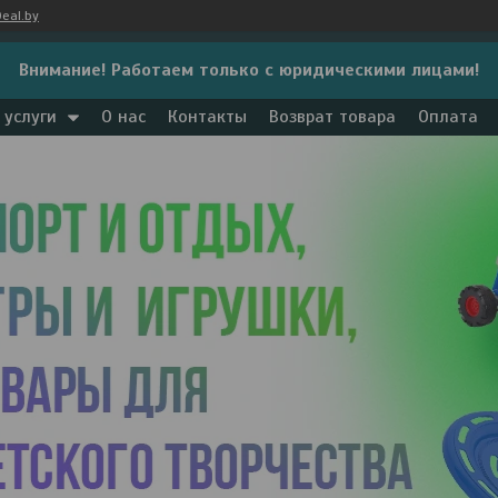
eal.by
Внимание! Работаем только с юридическими лицами!
 услуги
О нас
Контакты
Возврат товара
Оплата