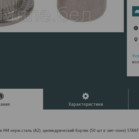
воз
сание
Характеристики
я М4 нерж.сталь (А2), цилиндрический бортик (50 шт в зип-локе) STARF