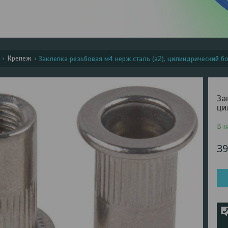
Крепеж
Заклепка резьбовая м4 нерж.сталь (а2), цилиндрический бор
За
ци
В н
39