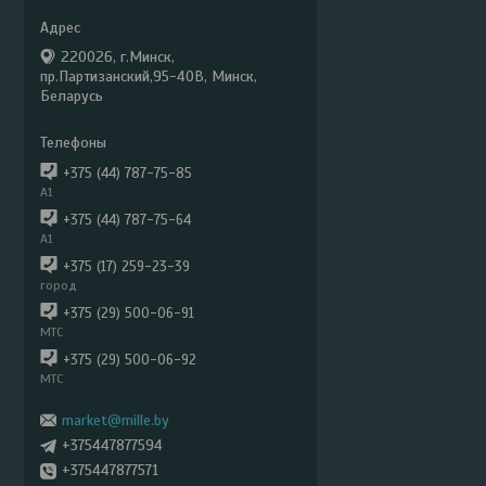
220026, г.Минск,
пр.Партизанский,95-40В, Минск,
Беларусь
+375 (44) 787-75-85
А1
+375 (44) 787-75-64
А1
+375 (17) 259-23-39
город
+375 (29) 500-06-91
МТС
+375 (29) 500-06-92
МТС
market@mille.by
+375447877594
+375447877571