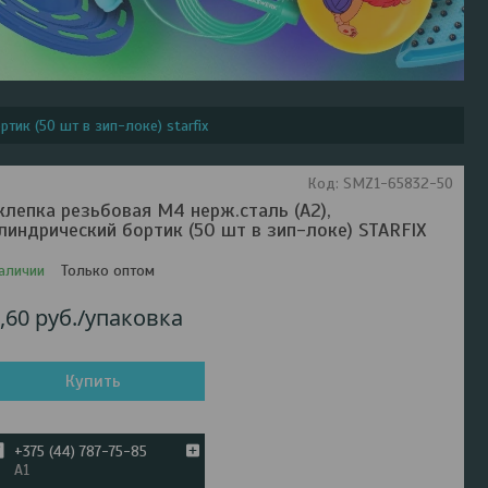
тик (50 шт в зип-локе) starfix
Код:
SMZ1-65832-50
клепка резьбовая М4 нерж.сталь (А2),
линдрический бортик (50 шт в зип-локе) STARFIX
аличии
Только оптом
,60
руб.
/упаковка
Купить
+375 (44) 787-75-85
А1