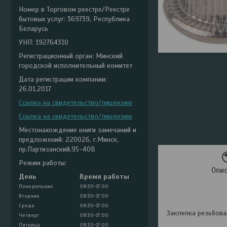
Номер в Торговом реестре/Реестре
бытовых услуг: 369739, Республика
Беларусь
УНП: 192764310
Регистрационный орган: Минский
городской исполнительный комитет
Дата регистрации компании:
26.01.2017
Ссылка на свидетельство/лицензию
Ссылка на свидетельство/лицензию
Местонахождение книги замечаний и
предложений: 220026, г.Минск,
пр.Партизанский,95-40В
Режим работы:
Опи
День
Время работы
Понедельник
08:30-17:00
Вторник
08:30-17:00
Среда
08:30-17:00
Заклепка резьбова
Четверг
08:30-17:00
Пятница
08:30-17:00