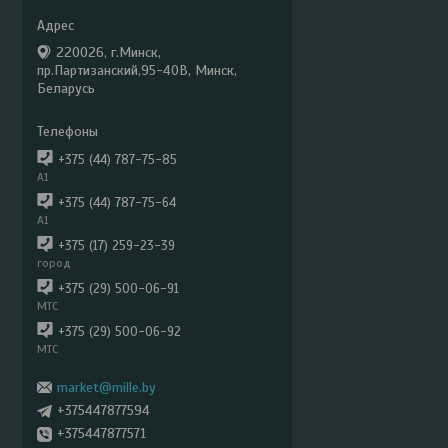
220026, г.Минск,
пр.Партизанский,95-40В, Минск,
Беларусь
+375 (44) 787-75-85
А1
+375 (44) 787-75-64
А1
+375 (17) 259-23-39
город
+375 (29) 500-06-91
МТС
+375 (29) 500-06-92
МТС
market@mille.by
+375447877594
+375447877571