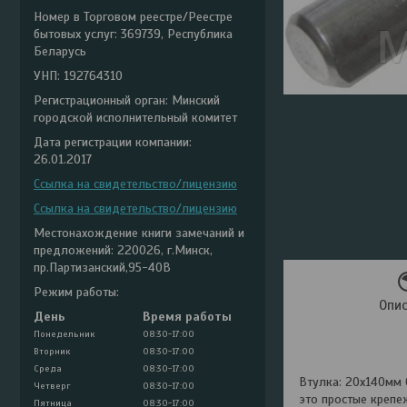
Номер в Торговом реестре/Реестре
бытовых услуг: 369739, Республика
Беларусь
УНП: 192764310
Регистрационный орган: Минский
городской исполнительный комитет
Дата регистрации компании:
26.01.2017
Ссылка на свидетельство/лицензию
Ссылка на свидетельство/лицензию
Местонахождение книги замечаний и
предложений: 220026, г.Минск,
пр.Партизанский,95-40В
Режим работы:
Опи
День
Время работы
Понедельник
08:30-17:00
Вторник
08:30-17:00
Среда
08:30-17:00
Втулка: 20х140мм 
Четверг
08:30-17:00
это простые крепе
Пятница
08:30-17:00