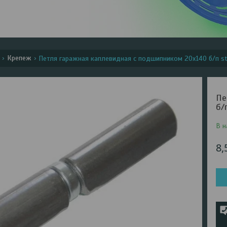
Крепеж
Петля гаражная каплевидная с подшипником 20х140 б/п sta
Пе
б/
В н
8,