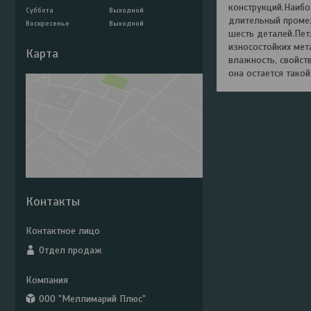
конструкций.Наибо
Суббота
Выходной
длительный промеж
Воскресенье
Выходной
шесть деталей.Пет
износостойких мет
Карта
влажность, свойст
она остается такой
Контакты
Отдел продаж
ООО "Меллимарий Плюс"