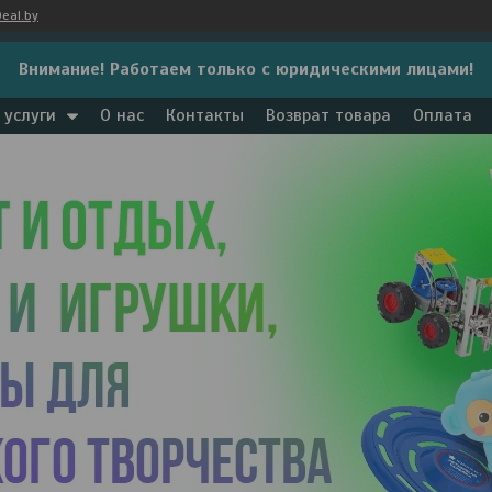
eal.by
Внимание! Работаем только с юридическими лицами!
 услуги
О нас
Контакты
Возврат товара
Оплата