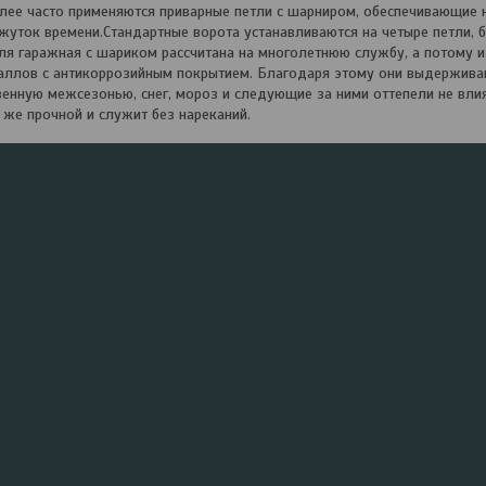
лее часто применяются приварные петли с шарниром, обеспечивающие 
уток времени.Стандартные ворота устанавливаются на четыре петли, 
ля гаражная с шариком рассчитана на многолетнюю службу, а потому и
аллов с антикоррозийным покрытием. Благодаря этому они выдержива
венную межсезонью, снег, мороз и следующие за ними оттепели не влия
 же прочной и служит без нареканий.