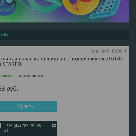
rfix
Код:
SMP-19780-1
тля гаражная каплевидная с подшипником 20х140
п STARFIX
аличии
Только оптом
53
руб.
Купить
+375 (44) 787-75-85
А1