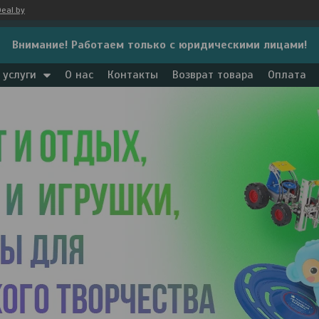
eal.by
Внимание! Работаем только с юридическими лицами!
 услуги
О нас
Контакты
Возврат товара
Оплата