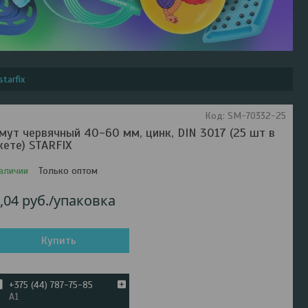
tarfix
Код:
SM-70332-25
мут червячный 40-60 мм, цинк, DIN 3017 (25 шт в
кете) STARFIX
аличии
Только оптом
,04
руб.
/упаковка
Купить
+375 (44) 787-75-85
А1