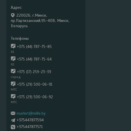
220026, г.Минск,
пр.Партизанский,95-40В, Минск,
Беларусь
+375 (44) 787-75-85
А1
+375 (44) 787-75-64
А1
+375 (17) 259-23-39
город
+375 (29) 500-06-91
МТС
+375 (29) 500-06-92
МТС
market@mille.by
+375447877594
+375447877571