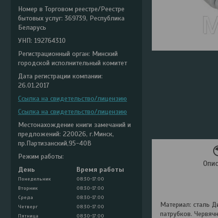
Номер в Торговом реестре/Реестре
бытовых услуг: 369739, Республика
Беларусь
УНП: 192764310
Регистрационный орган: Минский
городской исполнительный комитет
Дата регистрации компании:
26.01.2017
Ссылка на свидетельство/лицензию
Ссылка на свидетельство/лицензию
Местонахождение книги замечаний и
предложений: 220026, г.Минск,
пр.Партизанский,95-40В
Режим работы:
Опи
День
Время работы
Понедельник
08:30-17:00
Вторник
08:30-17:00
Среда
08:30-17:00
Материал: сталь Д
Четверг
08:30-17:00
патрубков. Червяч
Пятница
08:30-17:00