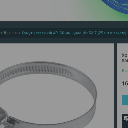
Крепеж
Хомут червячный 40-60 мм, цинк, din 3017 (25 шт в пакете) s
Хо
па
В н
16