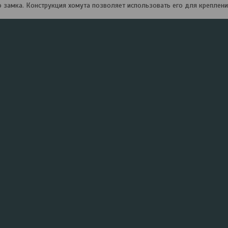
о замка. Конструкция хомута позволяет использовать его для креплени