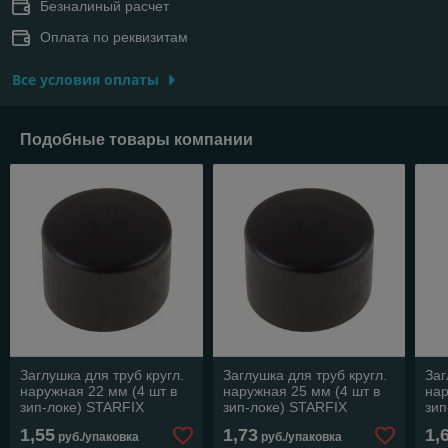
Безналиный расчет
Оплата по реквизитам
Все условия оплаты
Подобные товары компании
Заглушка для труб кругл.
Заглушка для труб кругл.
Заг
наружная 22 мм (4 шт в
наружная 25 мм (4 шт в
нар
зип-локе) STARFIX
зип-локе) STARFIX
зип
1,55
1,73
1,
руб./упаковка
руб./упаковка