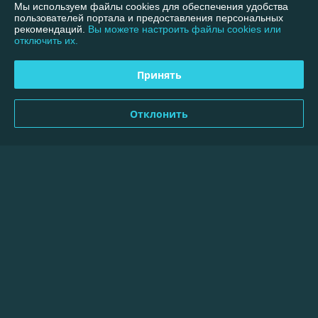
Мы используем файлы cookies для обеспечения удобства
пользователей портала и предоставления персональных
рекомендаций.
Вы можете настроить файлы cookies или
О нас
отключить их.
Контакты
Принять
Доставка и оплата
Отклонить
График работы
Полная версия сайта
Политика обработки cookies
Сайт создан на платформе Deal.by
Информация для покупателя
Юридическое лицо:
ООО "Меллимарий Плюс"
220026, г.Минск, пр.Партизанский,95-40В