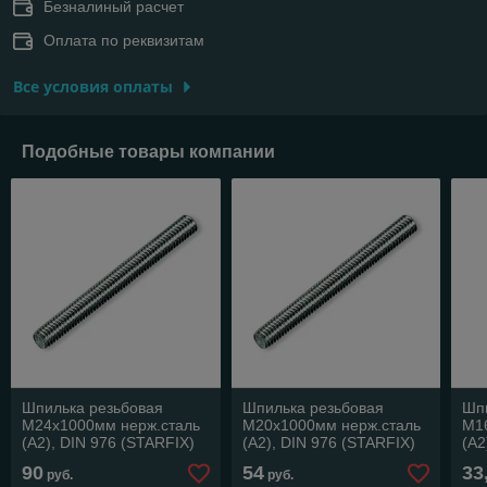
Безналиный расчет
Оплата по реквизитам
Все условия оплаты
Подобные товары компании
Шпилька резьбовая
Шпилька резьбовая
Шп
М24х1000мм нерж.сталь
М20х1000мм нерж.сталь
М1
(А2), DIN 976 (STARFIX)
(А2), DIN 976 (STARFIX)
(А2
90
54
33
руб.
руб.