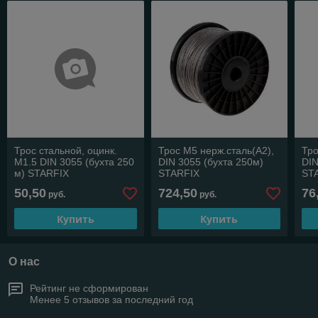
Трос стальной, оцинк.
Трос М5 нерж.сталь(А2),
Тро
М1.5 DIN 3055 (бухта 250
DIN 3055 (бухта 250м)
DIN
м) STARFIX
STARFIX
ST
50,50
724,50
76
руб.
руб.
Купить
Купить
О нас
Рейтинг не сформирован
Менее 5 отзывов за последний год