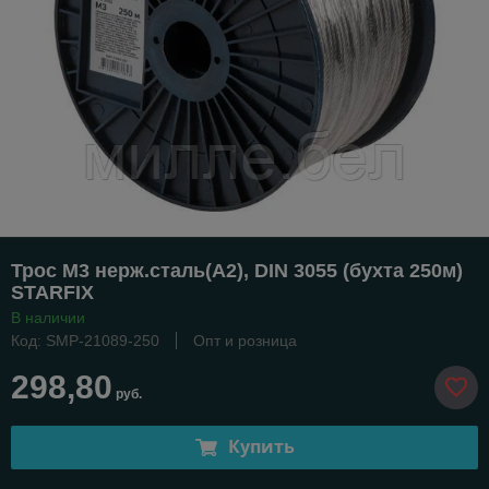
Трос М3 нерж.сталь(А2), DIN 3055 (бухта 250м)
STARFIX
В наличии
Код: SMP-21089-250
Опт и розница
298,80
руб.
Купить