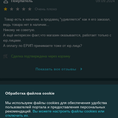
Покупатель
09.09.2024
Очень плохо
Товар есть в наличии, а продавец "удивляется" как я его заказал, 
ведь товара нет в наличии...

Никому не советую.

А ещё интересен факт,что магазин оказывается, работает только с 
юр.лицами.

А оплату по ЕРИП принимаете тоже от юр.лица?
Сделка подтверждена через корзину
Показать все отзывы
О нас
Обработка файлов cookie
Контакты
Мы используем файлы cookies для обеспечения удобства
пользователей портала и предоставления персональных
рекомендаций.
Вы можете настроить файлы cookies или
Доставка и оплата
отключить их.