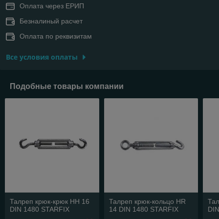
Оплата через ЕРИП
Безналиный расчет
Оплата по реквизитам
Все условия оплаты
Подобные товары компании
Талреп крюк-крюк HH 16
Талреп крюк-кольцо HR
Тал
DIN 1480 STARFIX
14 DIN 1480 STARFIX
DI