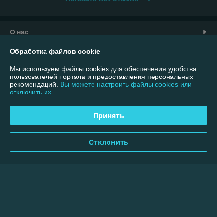
О нас
Обработка файлов cookie
Контакты
Мы используем файлы cookies для обеспечения удобства
пользователей портала и предоставления персональных
Доставка и оплата
рекомендаций.
Вы можете настроить файлы cookies или
отключить их.
График работы
Принять
Полная версия сайта
Отклонить
Политика обработки cookies
Сайт создан на платформе Deal.by
Информация для покупателя
Юридическое лицо:
ООО "Меллимарий Плюс"