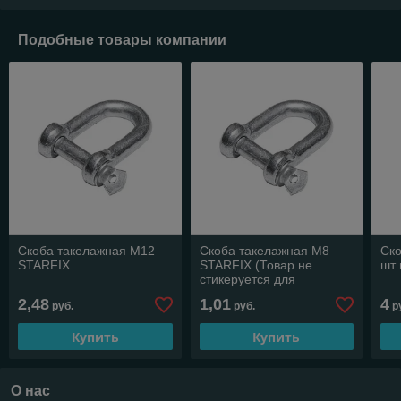
Подобные товары компании
Скоба такелажная М12
Скоба такелажная М8
Ско
STARFIX
STARFIX (Товар не
шт 
стикеруется для
розничной торговли)
2,48
1,01
4
руб.
руб.
р
Купить
Купить
О нас