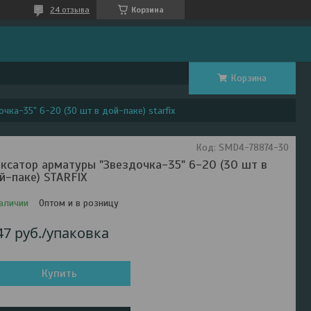
24 отзыва
Корзина
Корзина
чка-35" 6-20 (30 шт в дой-паке) starfix
Код:
SMD4-78874-30
ксатор арматуры "Звездочка-35" 6-20 (30 шт в
й-паке) STARFIX
аличии
Оптом и в розницу
47
руб.
/упаковка
Купить