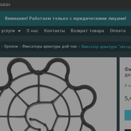
eal.by
Внимание! Работаем только с юридическими лицами!
 услуги
О нас
Контакты
Возврат товара
Оплата
Крепеж
Фиксаторы арматуры дой-пак
Фиксатор арматуры "звездо
Фи
до
В н
5,