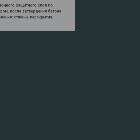
тонного защитного слоя по
ором, после затвердения бетона
енения: стяжки, перекрытия,