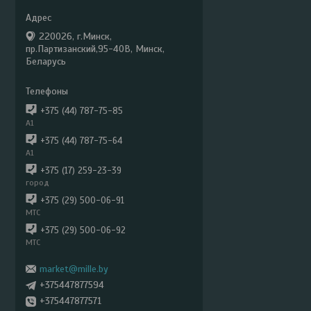
220026, г.Минск,
пр.Партизанский,95-40В, Минск,
Беларусь
+375 (44) 787-75-85
А1
+375 (44) 787-75-64
А1
+375 (17) 259-23-39
город
+375 (29) 500-06-91
МТС
+375 (29) 500-06-92
МТС
market@mille.by
+375447877594
+375447877571