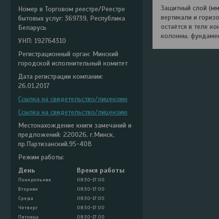
Защитный слой (мм
Номер в Торговом реестре/Реестре
вертикали и гориз
бытовых услуг: 369739, Республика
остаётся в теле ко
Беларусь
колонны, фундамен
УНП: 192764310
Регистрационный орган: Минский
городской исполнительный комитет
Дата регистрации компании:
26.01.2017
Ссылка на свидетельство/лицензию
Ссылка на свидетельство/лицензию
Местонахождение книги замечаний и
предложений: 220026, г.Минск,
пр.Партизанский,95-40В
Режим работы:
День
Время работы
Понедельник
08:30-17:00
Вторник
08:30-17:00
Среда
08:30-17:00
Четверг
08:30-17:00
Пятница
08:30-17:00