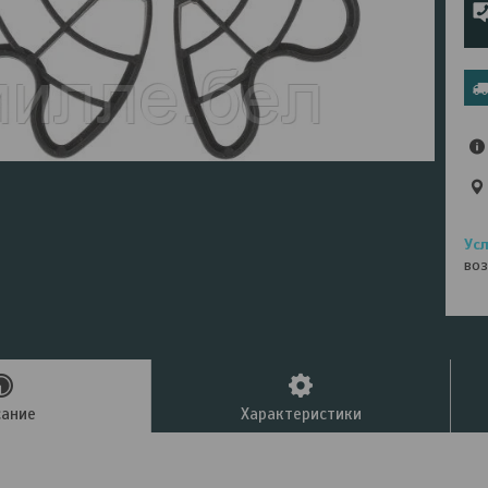
воз
сание
Характеристики