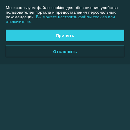
Мы используем файлы cookies для обеспечения удобства
пользователей портала и предоставления персональных
Покупатель
09.09.2024
рекомендаций.
Вы можете настроить файлы cookies или
отключить их.
Очень плохо
Принять
Товар есть в наличии, а продавец "удивляется" как я его заказал, 
ведь товара нет в наличии...

Никому не советую.

Отклонить
А ещё интересен факт,что магазин оказывается, работает только с 
юр.лицами.

А оплату по ЕРИП принимаете тоже от юр.лица?
Сделка подтверждена через корзину
Показать все отзывы
О нас
Контакты