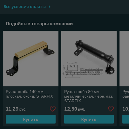
Все условия оплаты
Подобные товары компании
Ручка-скоба 140 мм
Ручка-скоба 80 мм
Руч
плоская, оксид. STARFIX
металлическая, черн.мат.
бан
STARFIX
11,29
12,50
10
руб.
руб.
Купить
Купить