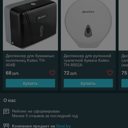
Диспенсер для бумажных
Диспенсер для рулонной
Ди
полотенец Ksitex TH-
туалетной бумаги Ksitex
сал
404B
TH-8002A
(ма
68
72
75
руб.
руб.
Купить
Купить
О нас
Рейтинг не сформирован
Менее 5 отзывов за последний год
Компания продает на
Deal.by