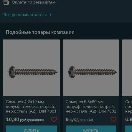
Оплата по реквизитам
Все условия оплаты
Подобные товары компании
Саморез 4.2х19 мм
Саморез 5.5х60 мм
Са
полусф. головка, острый,
полусф. головка, острый,
пол
нерж.сталь (А2), DIN 7981
нерж.сталь (А2), DIN 7981
нер
(50 шт в зип-локе)
(10 шт в зип-локе)
(25
10,80
9
6,
руб./упаковка
руб./упаковка
STARFIX
STARFIX
ST
Купить
Купить