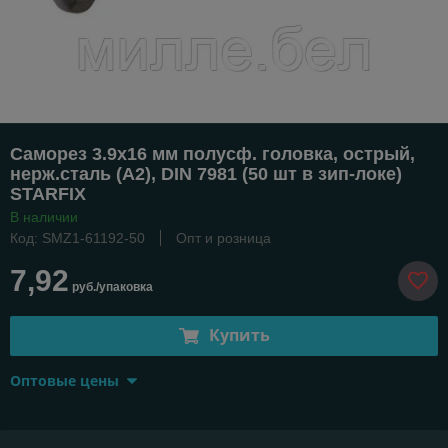
Саморез 3.9х16 мм полусф. головка, острый,
нерж.сталь (А2), DIN 7981 (50 шт в зип-локе)
STARFIX
В наличии
Код: SMZ1-61192-50
Опт и розница
7,92
руб./упаковка
Купить
Оптовые цены