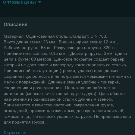
Оптовые цены
Описание
Материал: Оцинкованная сталь, Стандарт: DIN 763,
Внутр.длина звена: 26 мм , Внешн.ширина звена: 12 мм ,
Рабочая нагрузка: 55 кг , Разрушающая нагрузка: 320 кг ,
Приблизительный вес: 0,15 кгм. , Диаметр прутка: 3мм, Длина
цепи в бухте: 60 метров, Цинковое покрытие создает барьер,
который не дает влаге и кислороду контактировать со сталью,
При активной эксплуатации (трении, ударах) цепь дольше
сохраняет целостность и не покрывается «рыжими» пятнами от
мелких повреждений, Длинные звенья удобны к приварке,
соединению и разъединению. Цепь хорошо работает на
истирание (меньше точек трения друг о друга), Цепь общего
назначения из оцинкованной стали с длинным звеном.
Применяется в качестве растяжки, закрепления грузов,
ограждений, привязи для животных, для крепления качелей,
гамаков и т.д., Не выносит ударных нагрузок. Не предназначена
для поднятия грузов.,
Скрыть