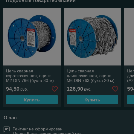
Подобные товары компании
Цепь сварная
Цепь сварная
Цеп
короткозвенная, оцинк.
длиннозвенная, оцинк.
дл
М2 DIN 766 (бухта 80 м)
М6 DIN 763 (бухта 20 м)
(А2
STARFIX
STARFIX
(ST
94,50
126,90
59
руб.
руб.
Купить
Купить
О нас
Рейтинг не сформирован
Менее 5 отзывов за последний год