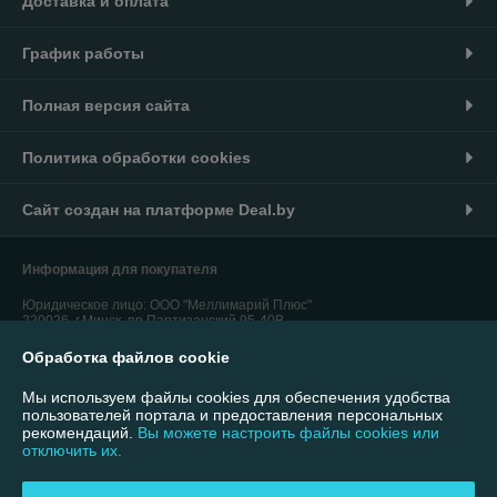
Доставка и оплата
График работы
Полная версия сайта
Политика обработки cookies
Сайт создан на платформе Deal.by
Информация для покупателя
Юридическое лицо:
ООО "Меллимарий Плюс"
220026, г.Минск, пр.Партизанский,95-40В
Обработка файлов cookie
Регистрационный номер ЕГР: 192764310
УНП: 192764310
Мы используем файлы cookies для обеспечения удобства
пользователей портала и предоставления персональных
Регистрационный орган: Минский городской исполнительный комитет
рекомендаций.
Вы можете настроить файлы cookies или
отключить их.
Дата регистрации компании: 26.01.2017