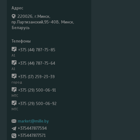
220026, г.Минск,
пр.Партизанский,95-40В, Минск,
Беларусь
+375 (44) 787-75-85
А1
+375 (44) 787-75-64
А1
+375 (17) 259-23-39
город
+375 (29) 500-06-91
МТС
+375 (29) 500-06-92
МТС
market@mille.by
+375447877594
+375447877571