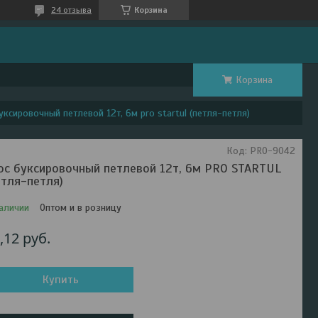
24 отзыва
Корзина
Корзина
уксировочный петлевой 12т, 6м pro startul (петля-петля)
Код:
PRO-9042
ос буксировочный петлевой 12т, 6м PRO STARTUL
етля-петля)
аличии
Оптом и в розницу
,12
руб.
Купить