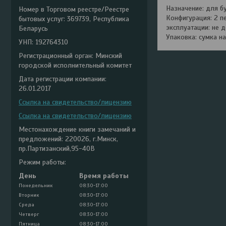
Назначение: для бу
Номер в Торговом реестре/Реестре
Конфигурация: 2 пе
бытовых услуг: 369739, Республика
эксплуатации: не д
Беларусь
Упаковка: сумка н
УНП: 192764310
Регистрационный орган: Минский
городской исполнительный комитет
Дата регистрации компании:
26.01.2017
Ссылка на свидетельство/лицензию
Ссылка на свидетельство/лицензию
Местонахождение книги замечаний и
предложений: 220026, г.Минск,
пр.Партизанский,95-40В
Режим работы:
День
Время работы
Понедельник
08:30-17:00
Вторник
08:30-17:00
Среда
08:30-17:00
Четверг
08:30-17:00
Пятница
08:30-17:00