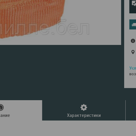
воз
сание
Характеристики