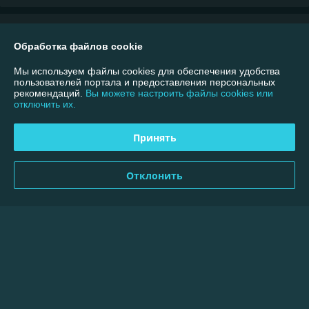
О нас
Обработка файлов cookie
Контакты
Мы используем файлы cookies для обеспечения удобства
пользователей портала и предоставления персональных
рекомендаций.
Вы можете настроить файлы cookies или
Доставка и оплата
отключить их.
График работы
Принять
Полная версия сайта
Отклонить
Политика обработки cookies
Сайт создан на платформе Deal.by
Информация для покупателя
Юридическое лицо:
ООО "Меллимарий Плюс"
220026, г.Минск, пр.Партизанский,95-40В